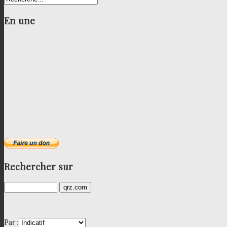
En
une
Rechercher
sur
Par :