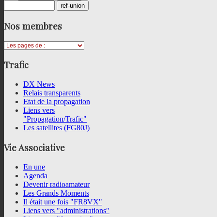
Nos
membres
Trafic
DX News
Relais transparents
Etat de la propagation
Liens vers
"Propagation/Trafic"
Les satellites (FG80J)
Vie
Associative
En une
Agenda
Devenir radioamateur
Les Grands Moments
Il était une fois "FR8VX"
Liens vers "administrations"