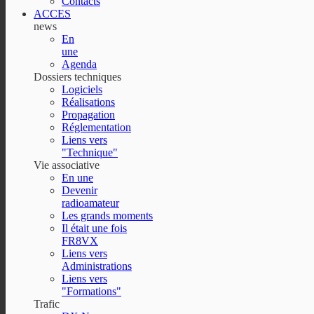
Contacts
ACCES
news
En
une
Agenda
Dossiers techniques
Logiciels
Réalisations
Propagation
Réglementation
Liens vers
"Technique"
Vie associative
En une
Devenir
radioamateur
Les grands moments
Il était une fois
FR8VX
Liens vers
Administrations
Liens vers
"Formations"
Trafic