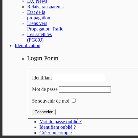
DX News
Relais transparents
Etat de la
propagation
Liens vers
Propagation Trafic
Les satellites
(FG80J)
Identification
Login Form
Identifiant
Mot de passe
Se souvenir de moi
Mot de passe oublié ?
Identifiant oublié ?
Créer un compte