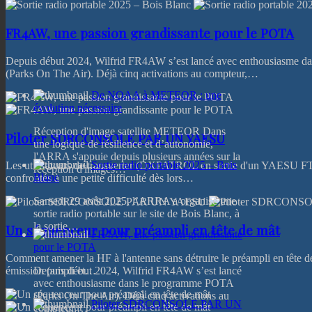
FR4AW, une passion grandissante pour le POTA
Depuis début 2024, Wilfrid FR4AW s’est lancé avec enthousiasme 
(Parks On The Air). Déjà cinq activations au compteur,…
De NOAA à METEOR : une
évolution nécessaire
Réception d'image satellite METEOR Dans
Piloter SDRCONSOLE PAR UN YAESU
une logique de résilience et d’autonomie,
l'ARRA s'appuie depuis plusieurs années sur la
Sortie radio portable 2025 – Bois
Les utilisateurs de transverter (DXPATROL en sortie d'un YAESU FT
réception d'images…
Blanc
confrontés à une petite difficulté dès lors…
Samedi 29 août 2025, l’ARRA a organisé une
sortie radio portable sur le site de Bois Blanc, à
la sortie…
Un séquenceur pour préampli en tête de mât
FR4AW, une passion grandissante
pour le POTA
Comment amener la HF à l'antenne sans détruire le préampli en tête d
émission (ampli et…
Depuis début 2024, Wilfrid FR4AW s’est lancé
avec enthousiasme dans le programme POTA
(Parks On The Air). Déjà cinq activations au
Piloter SDRCONSOLE PAR UN
compteur,…