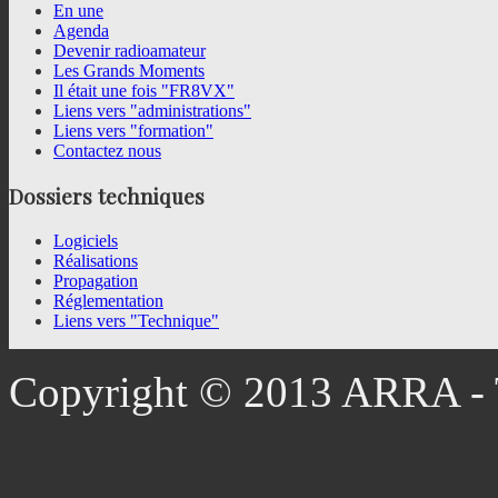
En une
Agenda
Devenir radioamateur
Les Grands Moments
Il était une fois "FR8VX"
Liens vers "administrations"
Liens vers "formation"
Contactez nous
Dossiers
techniques
Logiciels
Réalisations
Propagation
Réglementation
Liens vers "Technique"
Copyright © 2013 ARRA - T