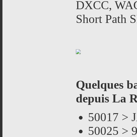
DXCC, WAC.
Short Path 
Quelques ba
depuis La 
50017 > 
50025 > 