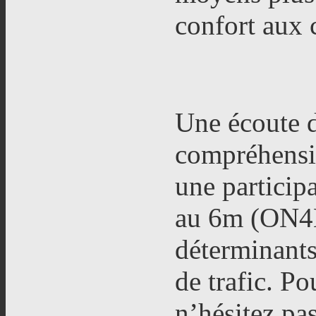
confort aux 
Une écoute d
compréhensio
une particip
au 6m (ON4K
déterminants
de trafic. 
n’hésitez pas