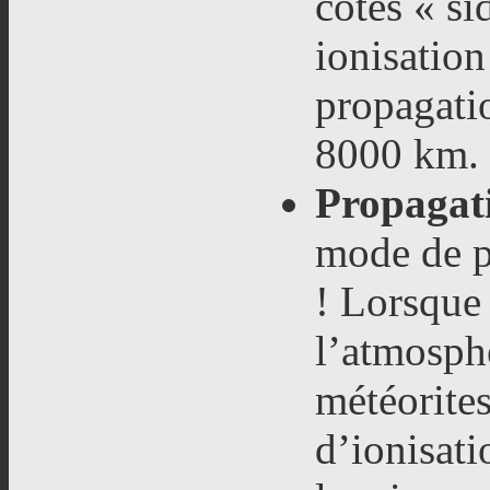
cotés « si
ionisation
propagati
8000 km.
Propagat
mode de p
! Lorsque
l’atmosphè
météorites
d’ionisati