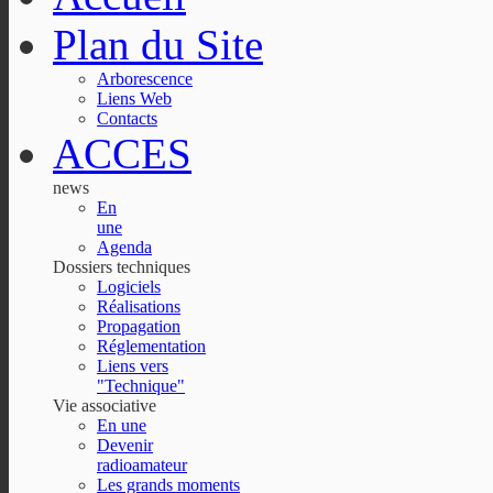
Plan du Site
Arborescence
Liens Web
Contacts
ACCES
news
En
une
Agenda
Dossiers techniques
Logiciels
Réalisations
Propagation
Réglementation
Liens vers
"Technique"
Vie associative
En une
Devenir
radioamateur
Les grands moments