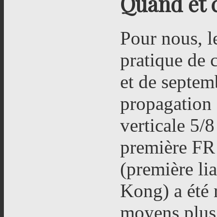
Quand et
Pour nous, l
pratique de 
et de septem
propagation 
verticale 5/
première F
(première li
Kong) a été 
moyens plus