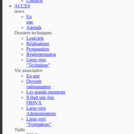
Contacts
ACCES
news
En
une
Agenda
Dossiers techniques
Logiciels
Réalisations
Propagation
Réglementation
Liens vers
"Technique"
Vie associative
En une
Devenir
radioamateur
Les grands moments
Il était une fois
FR8VX
Liens vers
Administrations
Liens vers
"Formations"
Trafic