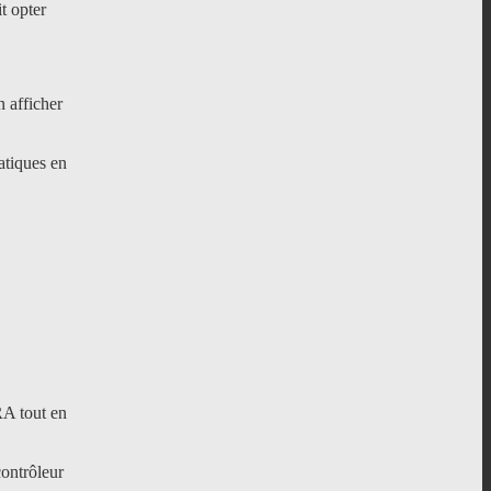
t opter
n afficher
atiques en
RA tout en
ontrôleur