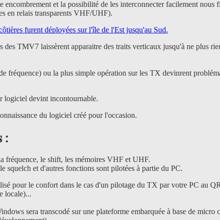
e encombrement et la possibilité de les interconnecter facilement nous fi
les en relais transparents VHF/UHF).
côtières furent déployées sur l'île de l'Est jusqu'au Sud.
rs des TMV7 laissèrent apparaitre des traits verticaux jusqu'à ne plus rie
fréquence) ou la plus simple opération sur les TX devinrent problém
r logiciel devint incontournable.
onnaissance du logiciel créé pour l'occasion.
 :
la fréquence, le shift, les mémoires VHF et UHF.
e squelch et d'autres fonctions sont pilotées à partie du PC.
tilisé pour le confort dans le cas d'un pilotage du TX par votre PC au Q
 locale)...
Windows sera transcodé sur une plateforme embarquée à base de micro c