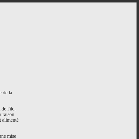
e de la
de l'île,
r raison
it alimenté
une mise