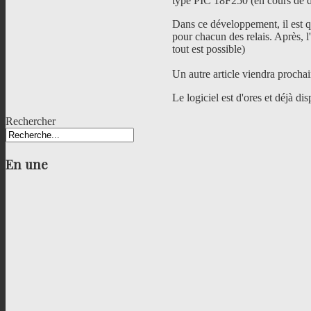
type PIC 18F250 (en cours de 
Dans ce développement, il est q
pour chacun des relais. Après, l
tout est possible)
Un autre article viendra procha
Le logiciel est d'ores et déjà di
Rechercher
En
une