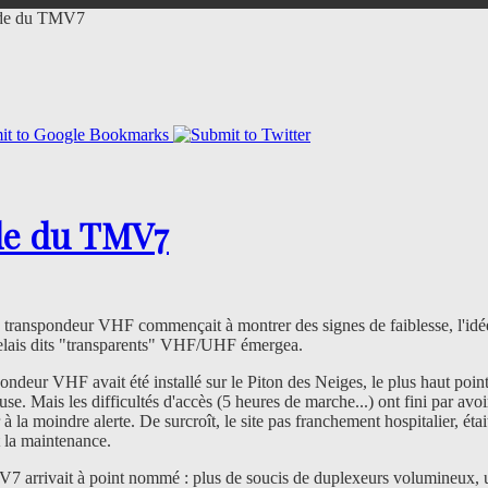
de du TMV7
e du TMV7
is transpondeur VHF commençait à montrer des signes de faiblesse, l'idé
relais dits "transparents" VHF/UHF émergea.
pondeur VHF avait été installé sur le Piton des Neiges, le plus haut point 
se. Mais les difficultés d'accès (5 heures de marche...) ont fini par avoi
 à la moindre alerte. De surcroît, le site pas franchement hospitalier, éta
t la maintenance.
7 arrivait à point nommé : plus de soucis de duplexeurs volumineux, 