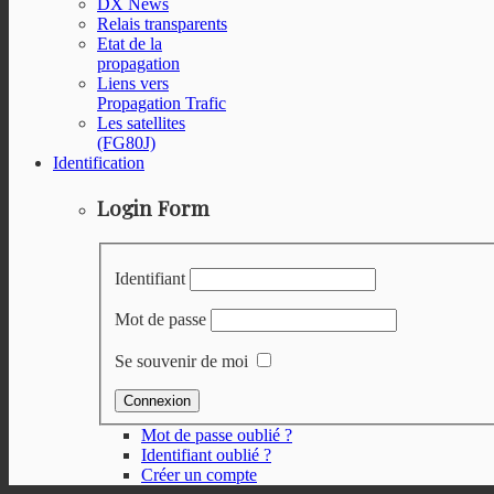
DX News
Relais transparents
Etat de la
propagation
Liens vers
Propagation Trafic
Les satellites
(FG80J)
Identification
Login Form
Identifiant
Mot de passe
Se souvenir de moi
Mot de passe oublié ?
Identifiant oublié ?
Créer un compte