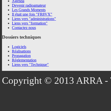
Agenda
Devenir radioamateur
Les Grands Moments
Il était une fois "FR8VX"
Liens vers "administrations"
Liens vers "formation"
Contactez nous
Dossiers
techniques
Logiciels
Réalisations
Propagation
Réglementation
Liens vers "Technique"
Copyright © 2013 ARRA - T