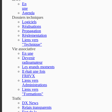
En
une
Agenda
Dossiers techniques
Logiciels
Réalisations
Propagation
Réglementation
Liens vers
"Technique"
Vie associative
En une
Devenir
radioamateur
Les grands moments
Il était une fois
FR8VX
Liens vers
Administrations
Liens vers
"Formations"
Trafic
DX News
Relais transparents
Etat de la