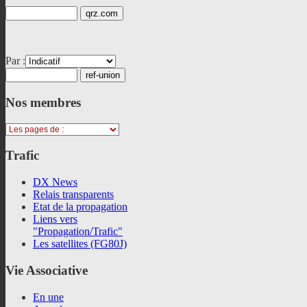
Par :
Nos
membres
Trafic
DX News
Relais transparents
Etat de la propagation
Liens vers
"Propagation/Trafic"
Les satellites (FG80J)
Vie
Associative
En une