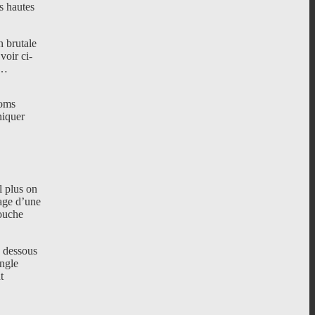
s hautes
n brutale
voir ci-
l…
 oms
niquer
l plus on
sage d’une
couche
 dessous
ngle
t