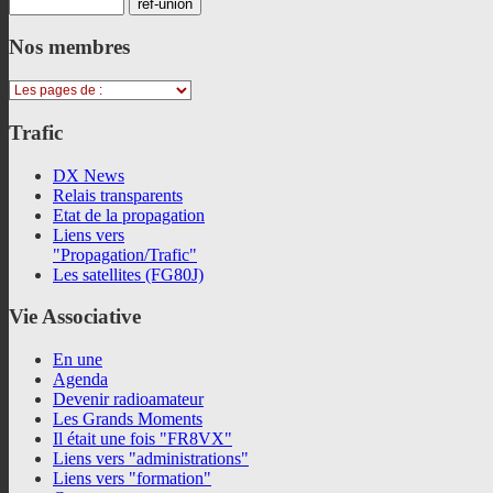
Nos
membres
Trafic
DX News
Relais transparents
Etat de la propagation
Liens vers
"Propagation/Trafic"
Les satellites (FG80J)
Vie
Associative
En une
Agenda
Devenir radioamateur
Les Grands Moments
Il était une fois "FR8VX"
Liens vers "administrations"
Liens vers "formation"