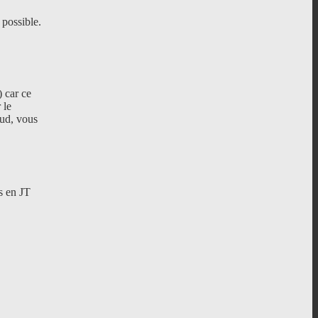
 possible.
 car ce
 le
Sud, vous
s en JT