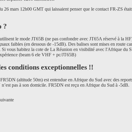
 du 26 mars 12h00 GMT qui laissaient penser que le contact FR-ZS était
o ?
 utilisent le mode JT65B (ne pas confondre avec JT65A réservé à la HF)
aux faibles (en dessous de -15dB). Des balises sont mises en route car
. Si vous habitez la cote de La Réunion en visibilité avec l'Afrique du 
 expérience (beam 6 ele VHF + pc/JT65B)
es conditions exceptionnelles !!
de FR5DN (altitude 50m) est entendue en Afrique du Sud avec des report
n’est pas à son domicile. FR5DN est reçu en Afrique du Sud à -5dB.
suivante