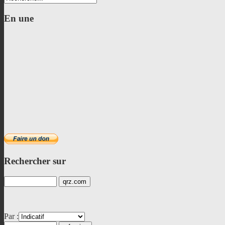
En
une
Rechercher
sur
Par :