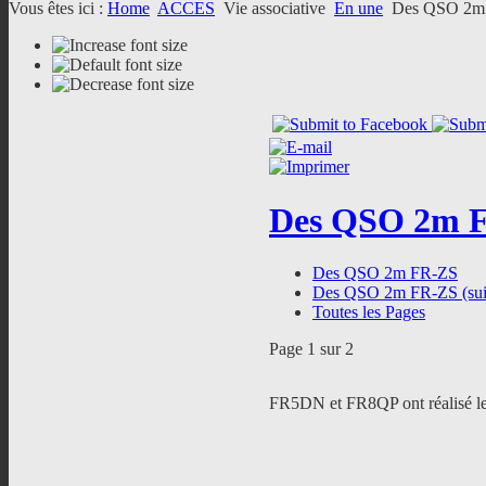
Vous êtes ici :
Home
ACCES
Vie associative
En une
Des QSO 2m
Des QSO 2m 
Des QSO 2m FR-ZS
Des QSO 2m FR-ZS (sui
Toutes les Pages
Page 1 sur 2
FR5DN et FR8QP ont réalisé le