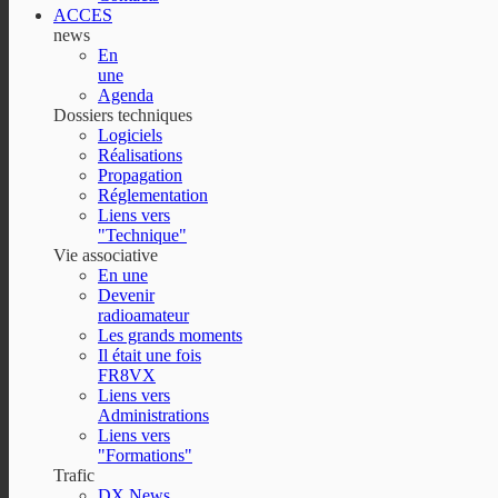
ACCES
news
En
une
Agenda
Dossiers techniques
Logiciels
Réalisations
Propagation
Réglementation
Liens vers
"Technique"
Vie associative
En une
Devenir
radioamateur
Les grands moments
Il était une fois
FR8VX
Liens vers
Administrations
Liens vers
"Formations"
Trafic
DX News