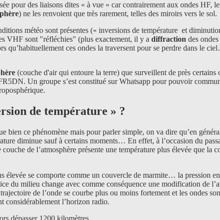
sée pour des liaisons dites « à vue » car contrairement aux ondes HF, le
sphère
) ne les renvoient que très rarement, telles des miroirs vers le sol.
nditions météo sont présentes (« inversions de température et diminutio
des VHF sont "réfléchies" (plus exactement, il y a
diffraction
des ondes 
rs qu’habituellement ces ondes la traversent pour se perdre dans le cie
phère
(couche d'air qui entoure la terre) que surveillent de près certains
n FR5DN. Un groupe s’est constitué sur Whatsapp pour pouvoir commu
troposphérique.
ersion de température » ?
lique bien ce phénomène mais pour parler simple, on va dire qu’en généra
rature diminue sauf à certains moments… En effet, à l’occasion du pas
e couche de l’atmosphère présente une température plus élevée que la 
lus élevée se comporte comme un couvercle de marmite… la pression en
dice du milieu change avec comme conséquence une modification de l’a
rajectoire de l’onde se courbe plus ou moins fortement et les ondes son
t considérablement l’horizon radio.
rs dépasser 1200 kilomètres.