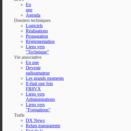
En
une
Agenda
Dossiers techniques
Logiciels
Réalisations
Propagation
Réglementation
Liens vers
"Technique"
Vie associative
En une
Devenir
radioamateur
Les grands moments
Il était une fois
FR8VX
Liens vers
Administrations
Liens vers
"Formations"
Trafic
DX News
Relais transparents
Etat de la