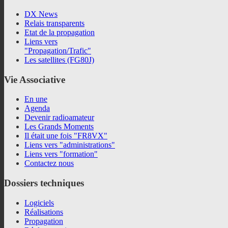
DX News
Relais transparents
Etat de la propagation
Liens vers
"Propagation/Trafic"
Les satellites (FG80J)
Vie
Associative
En une
Agenda
Devenir radioamateur
Les Grands Moments
Il était une fois "FR8VX"
Liens vers "administrations"
Liens vers "formation"
Contactez nous
Dossiers
techniques
Logiciels
Réalisations
Propagation